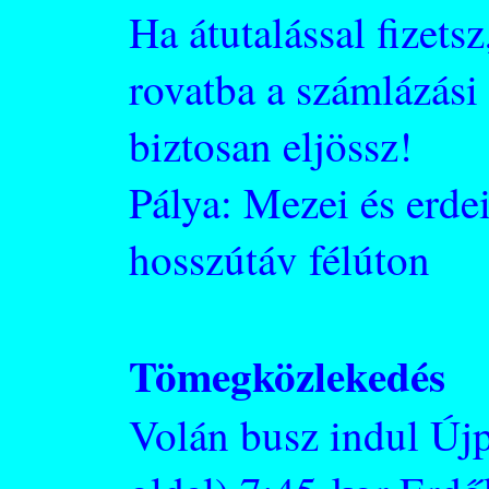
Ha átutalással fizets
rovatba a számlázási 
biztosan eljössz!
Pálya: Mezei és erd
hosszútáv félúton
Tömegközlekedés
Volán busz indul Újp