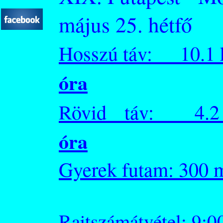
május 25. hétfő
Hosszú táv: 10.1 k
óra
Rövid táv: 4.2 k
óra
Gyerek futa
Rajtszámátvétel: 9:0