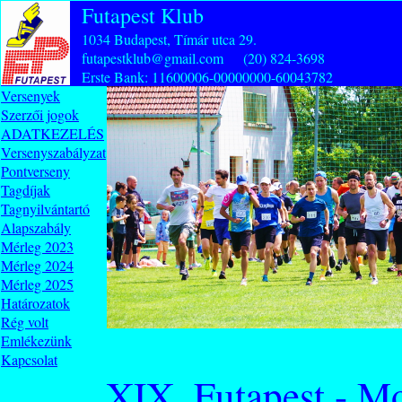
Futapest Klub
1034 Budapest, Tímár utca 29.
futapestklub@gmail.com (20) 824-3698
Erste Bank: 11600006-00000000-60043782
Versenyek
Szerzői jogok
ADATKEZELÉS
Versenyszabályzat
Pontverseny
Tagdíjak
Tagnyilvántartó
Alapszabály
Mérleg 2023
Mérleg 2024
Mérleg 2025
Határozatok
Rég volt
Emlékezünk
Kapcsolat
XIX. Futapest - M