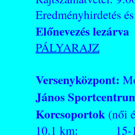
Eredményhirdetés és 
Előnevezés lezárva
PÁLYARAJZ
Versenyközpont:
Mo
János Sportcentru
Korcsoportok
(női é
10.1 km: 15-1