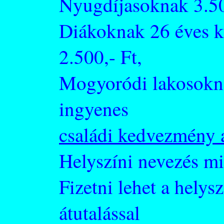
Nyugdíjasoknak 3.50
Diákoknak 26 éves k
2.500,- Ft,
Mogyoródi lakosokna
ingyenes
családi kedvezmény 
Helyszíni nevezés m
Fizetni lehet a hely
átutalással