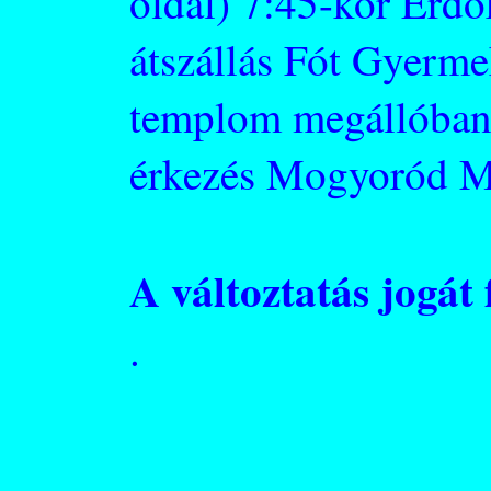
oldal) 7:45-kor Erdő
átszállás Fót Gyerme
templom megállóban
érkezés Mogyoród Má
A változtatás jogát
.