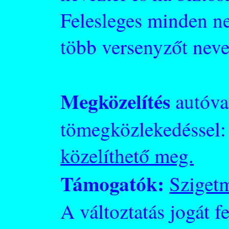
Felesleges minden n
több versenyzőt neve
Megközelítés
autóva
tömegközlekedéssel
közelíthető meg.
Támogatók:
Sziget
A változtatás jogát f