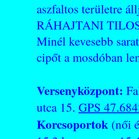
aszfaltos területre á
RÁHAJTANI TILOS
Minél kevesebb sarat
cipőt a mosdóban lem
Versenyközpont:
Fa
utca 15.
GPS 47.684
Korcsoportok
(női é