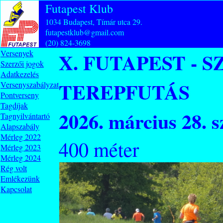
Futapest Klub
1034 Budapest, Tímár utca 29.
futapestklub@gmail.com
(20) 824-3698
Versenyek
X. FUTAPEST -
Szerzői jogok
Adatkezelés
TEREPFUTÁS
Versenyszabályzat
Pontverseny
Tagdíjak
2026. március 28. 
Tagnyilvántartó
Alapszabály
Mérleg 2022
400 méter
Mérleg 2023
Mérleg 2024
Rég volt
Emlékezünk
Kapcsolat